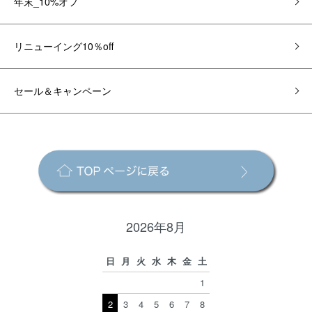
年末_10%オフ
リニューイング10％off
セール＆キャンペーン
2026年8月
日
月
火
水
木
金
土
1
2
3
4
5
6
7
8