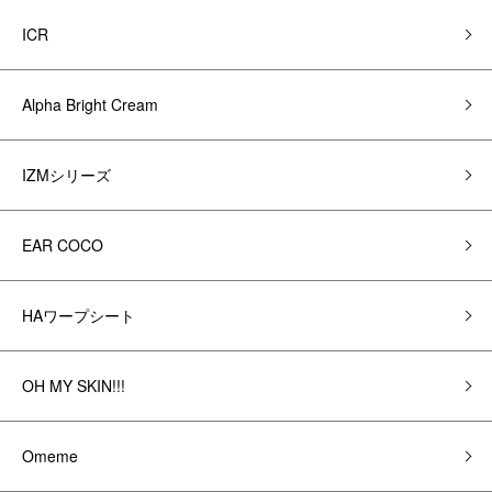
ICR
Alpha Bright Cream
IZMシリーズ
EAR COCO
HAワープシート
OH MY SKIN!!!
Omeme