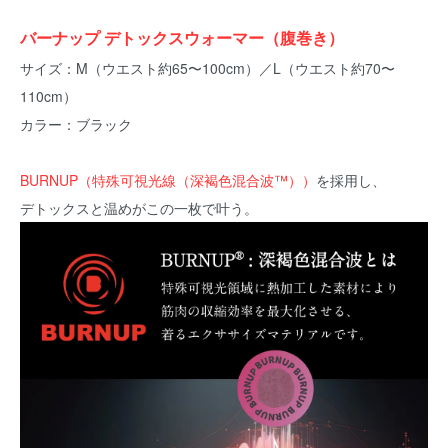
バーナップ デトックスウォーマー（腹巻き）
サイズ：M（ウエスト約65〜100cm）／L（ウエスト約70〜
110cm）
カラー：ブラック
BURNUP（特殊可視光線（深褐色混合波™︎））
を採用し、
デトックスと温めがこの一枚で叶う。