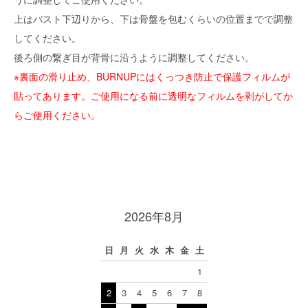
上はバスト下辺りから、下は骨盤を包むくらいの位置までで調整
してください。
後ろ側の繋ぎ目が背骨に沿うように調整してください。
※裏面の滑り止め、BURNUPにはくっつき防止で保護フィルムが
貼ってあります。ご使用になる前に透明なフィルムを剥がしてか
らご使用ください。
2026年8月
日
月
火
水
木
金
土
1
2
3
4
5
6
7
8