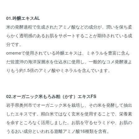
01.吟醸エキスAL
米の発酵過程で生成されたアミノ酸などの成分が、潤いを保ち柔
らかく透明感のあるお肌をサポートすることが期待されている成
分です。
omemeで使用されている吟醸エキスは、ミネラルを豊富に含ん
だ佐渡沖の海洋深層水を仕込水に使用し、一般的なコメ発酵液よ
りもう約1.5倍のアミノ酸やミネラルを含んでいます。
02.オーガニック米もろみ粕（かす）エキスFS
岩手県奥州市でオーガニック米を栽培し、その米を発酵して抽出
したエキスです。精白米ではなく玄米を使用することで、栄養素
を余すところなく活用しました。お肌を守るセラミドや、お肌の
うるおい成分といわれる遊離アミノ酸16種類を含有。